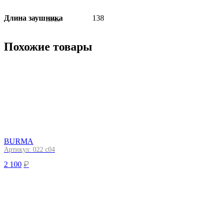
Длина заушника
138
138 мм
Похожие товары
BURMA
Артикул: 022 c04
₽
2 100