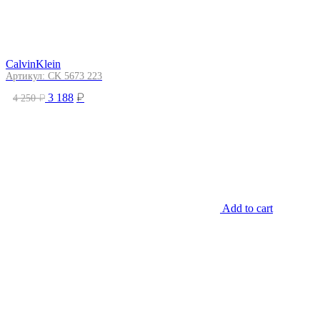
CalvinKlein
Артикул: CK 5673 223
₽
₽
3 188
4 250
Add to cart