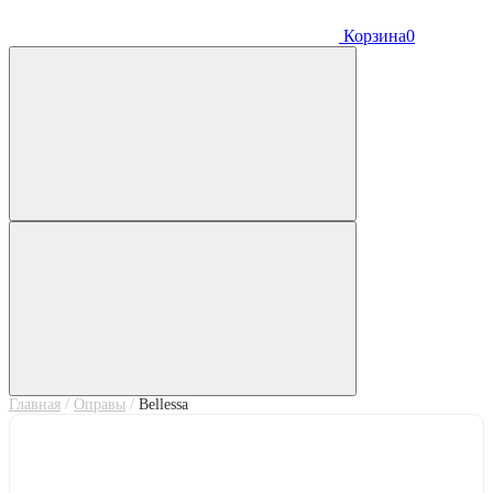
Корзина
0
Главная
/
Оправы
/
Bellessa